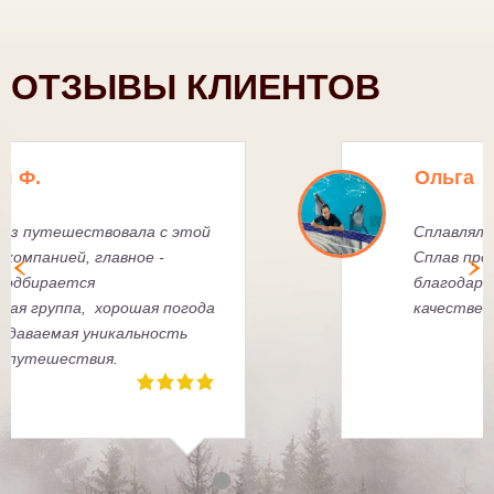
ОТЗЫВЫ КЛИЕНТОВ
Евгений Н.
Бронируя туры в А2, я всегда
уверен, что получу порцию
хорошего настроения и заряд
бодрости на несколько недель
вперед. Благодарю ребят за то,
что подсадили на дух
авантюризма!!!)))