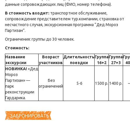
данные сопровождающих лиц (ФИО, номер телефона).
В стоимость входит:
транспортное обслуживание,
сопровождение представителем тур.компании, страховка от
несчастного случая, экскурсионная программа “Дед Мороз
Партизан”.
Ограничения: группы до 30 человек.
Стоимость:
Название
Возраст
Длительность
Группа
Группа
Гру
экскурсии
участников
поездки
16+2
27+3
40
НОВИНКА!
«Дед
Мороз
Партизан» —
Без
5-6
1500 р.
1400 р.
парк
ограничений
реконструкции
Гардарика.
ЗАБРОНИРОВАТЬ