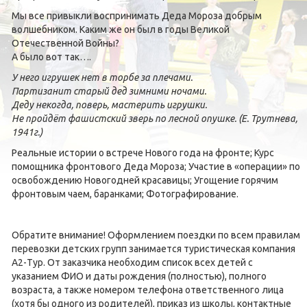
Мы все привыкли воспринимать Деда Мороза добрым
волшебником. Каким же он был в годы Великой
Отечественной Войны?
А было вот так….
У него игрушек нет в торбе за плечами.
Партизанит старый дед зимними ночами.
Деду некогда, поверь, мастерить игрушки.
Не пройдёт фашистский зверь по лесной опушке. (Е. Трутнева,
1941г.)
Реальные истории о встрече Нового года на фронте; Курс
помощника фронтового Деда Мороза; Участие в «операции» по
освобождению Новогодней красавицы; Угощение горячим
фронтовым чаем, баранками; Фотографирование.
Обратите внимание! Оформлением поездки по всем правилам
перевозки детских групп занимается туристическая компания
А2-Тур. От заказчика необходим список всех детей с
указанием ФИО и даты рождения (полностью), полного
возраста, а также номером телефона ответственного лица
(хотя бы одного из родителей), приказ из школы, контактные