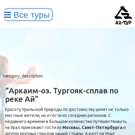
category_description
“Аркаим-оз. Тургояк-сплав по
реке Ай”
Красоту Уральской природы по достоинству ценят не только
местные жители, но и гости из соседних регионов. С
недавнего времени в большом количестве путешествовать
на Урал приезжают гости из
Москвы, Санкт-Петербурга
и
других крупных городов нашей страны. А едут на Урал