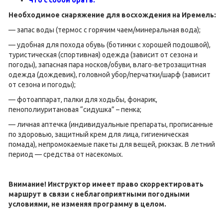
Что с собой брать
.
Необходимое снаряжение для восхождения на Иремель:
— запас воды (термос с горячим чаем/минеральная вода);
— удобная для похода обувь (ботинки с хорошей подошвой),
туристическая (спортивная) одежда (зависит от сезона и
погоды), запасная пара носков/обуви, влаго-ветрозащитная
одежда (дождевик), головной убор/перчатки/шарф (зависит
от сезона и погоды);
— фотоаппарат, палки для ходьбы, фонарик,
пенополиуритановая “сидушка” – пенка;
— личная аптечка (индивидуальные препараты, прописанные
по здоровью, защитный крем для лица, гигиеническая
помада), непромокаемые пакеты для вещей, рюкзак. В летний
период — средства от насекомых.
Внимание! Инструктор имеет право скорректировать
маршрут в связи с неблагоприятными погодными
условиями, не изменяя программу в целом.