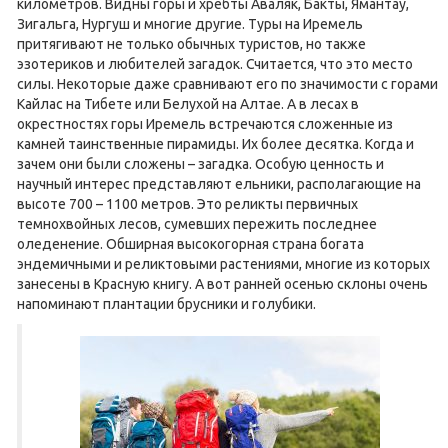
километров. Видны горы и хребты Аваляк, Бакты, Ямантау,
Зигальга, Нургуш и многие другие. Туры на Иремель
притягивают не только обычных туристов, но также
эзотериков и любителей загадок. Считается, что это место
силы. Некоторые даже сравнивают его по значимости с горами
Кайлас на Тибете или Белухой на Алтае. А в лесах в
окрестностях горы Иремель встречаются сложенные из
камней таинственные пирамиды. Их более десятка. Когда и
зачем они были сложены – загадка. Особую ценность и
научный интерес представляют ельники, располагающие на
высоте 700 – 1100 метров. Это реликты первичных
темнохвойных лесов, сумевших пережить последнее
оледенение. Обширная высокогорная страна богата
эндемичными и реликтовыми растениями, многие из которых
занесены в Красную книгу. А вот ранней осенью склоны очень
напоминают плантации брусники и голубики.