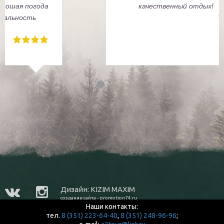
правильная группа, хорошая погода
и непередаваемая уникальность
каждого путешествия.
Дизайн: KIZIM MAXIM
создание сайта - promotion74.ru
Наши контакты:
тел.
8 (351) 223-64-40
,
8 (351) 248-96-96
;