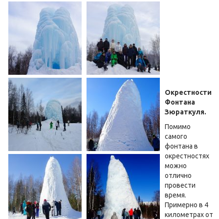
Окрестности
Фонтана
Зюраткуля.
Помимо
самого
фонтана в
окрестностях
можно
отлично
провести
время.
Примерно в 4
километрах от