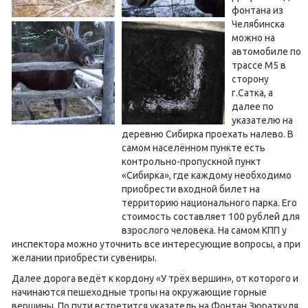
фонтана из
Челябинска
можно на
автомобиле по
трассе М5 в
сторону
г.Сатка, а
далее по
указателю на
деревню Сибирка проехать налево. В
самом населённом пункте есть
контрольно-пропускной пункт
«Сибирка», где каждому необходимо
приобрести входной билет на
территорию национального парка. Его
стоимость составляет 100 рублей для
взрослого человека. На самом КПП у
инспектора можно уточнить все интересующие вопросы, а при
желании приобрести сувениры.
Далее дорога ведёт к кордону «У трёх вершин», от которого и
начинаются пешеходные тропы на окружающие горные
вершины. По пути встретится указатель на Фонтан Зюраткуля,