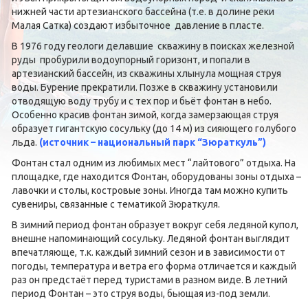
нижней части артезианского бассейна (т.е. в долине реки
Малая Сатка) создают избыточное давление в пласте.
В 1976 году геологи делавшие скважину в поисках железной
руды пробурили водоупорный горизонт, и попали в
артезианский бассейн, из скважины хлынула мощная струя
воды. Бурение прекратили. Позже в скважину установили
отводящую воду трубу и с тех пор и бьёт фонтан в небо.
Особенно красив фонтан зимой, когда замерзающая струя
образует гигантскую сосульку (до 14 м) из сияющего голубого
льда.
(источник – национальный парк “Зюраткуль”)
Фонтан стал одним из любимых мест “лайтового” отдыха. На
площадке, где находится Фонтан, оборудованы зоны отдыха –
лавочки и столы, костровые зоны. Иногда там можно купить
сувениры, связанные с тематикой Зюраткуля.
В зимний период фонтан образует вокруг себя ледяной купол,
внешне напоминающий сосульку. Ледяной фонтан выглядит
впечатляюще, т.к. каждый зимний сезон и в зависимости от
погоды, температура и ветра его форма отличается и каждый
раз он предстаёт перед туристами в разном виде. В летний
период Фонтан – это струя воды, бьющая из-под земли.