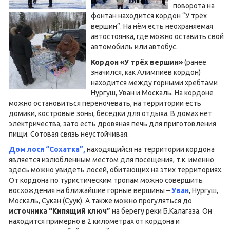
поворота на
фонтан находится кордон “У трёх
вершин”. На нём есть неохраняемая
автостоянка, где можно оставить свой
автомобиль или автобус.
Кордон «У трёх вершин»
(ранее
значился, как Алимпиев кордон)
находится между горными хребтами
Нургуш, Уван и Москаль. На кордоне
можно остановиться переночевать, на территории есть
домики, костровые зоны, беседки для отдыха. В домах нет
электричества, зато есть дровяная печь для приготовления
пищи. Сотовая связь неустойчивая.
Дом лося “Сохатка”,
находящийся на территории кордона
является излюбленным местом для посещения, т.к. именно
здесь можно увидеть лосей, обитающих на этих территориях.
От кордона по туристическим тропам можно совершить
восхождения на ближайшие горные вершины –
Уван
, Нургуш,
Москаль, Сукан (Суук). А также можно прогуляться до
источника “Кипящий ключ”
на берегу реки Б.Калагаза. Он
находится примерно в 2 километрах от кордона и